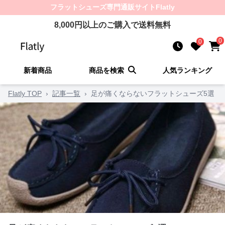
フラットシューズ
専門通販サイト
Flatly
8,000
円以上のご購入で送料無料
0
0
新着商品
商品を検索
人気ランキング
Flatly TOP
›
記事一覧
›
足が痛くならないフラットシューズ5選