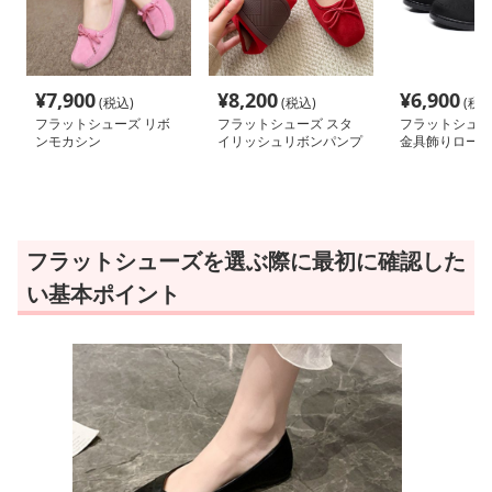
¥
7,900
¥
8,200
¥
6,900
(税込)
(税込)
(税込
フラットシューズ リボ
フラットシューズ スタ
フラットシュー
ンモカシン
イリッシュリボンパンプ
金具飾りローフ
ス
フラットシューズを選ぶ際に最初に確認した
い基本ポイント