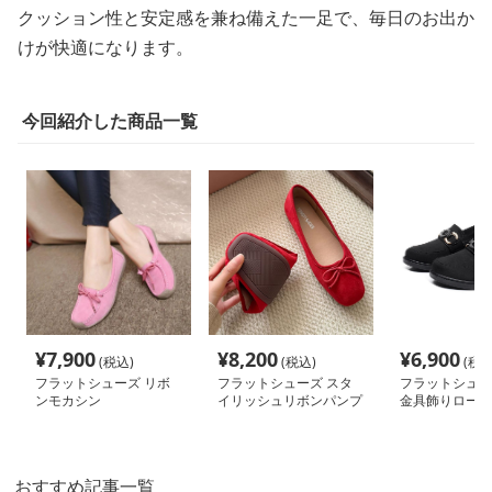
クッション性と安定感を兼ね備えた一足で、毎日のお出か
けが快適になります。
今回紹介した商品一覧
¥
7,900
¥
8,200
¥
6,900
(税込)
(税込)
(税込
フラットシューズ リボ
フラットシューズ スタ
フラットシュー
ンモカシン
イリッシュリボンパンプ
金具飾りローフ
ス
おすすめ記事一覧