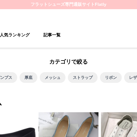
フラットシューズ
専門通販サイト
Flatly
人気ランキング
記事一覧
カテゴリで絞る
パンプス
厚底
メッシュ
ストラップ
リボン
レザ
ム