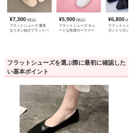
¥
7,300
¥
5,900
¥
6,800
(税込)
(税込)
(税込
フラットシューズ 優美
フラットシューズ キュ
フラットシュー
なリボン結びフラットパ
ートな快適ローファー
ガントリボンパ
ンプス
フラットシューズを選ぶ際に最初に確認した
い基本ポイント