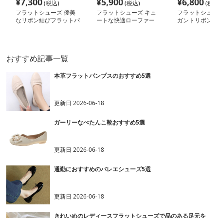
¥
7,300
¥
5,900
¥
6,800
(税込)
(税込)
(税込
フラットシューズ 優美
フラットシューズ キュ
フラットシュー
なリボン結びフラットパ
ートな快適ローファー
ガントリボンパ
ンプス
おすすめ記事一覧
本革フラットパンプスのおすすめ5選
更新日
2026-06-18
ガーリーなぺたんこ靴おすすめ5選
更新日
2026-06-18
通勤におすすめのバレエシューズ5選
更新日
2026-06-18
きれいめのレディースフラットシューズで品のある足元を