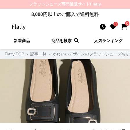
フラットシューズ
専門通販サイト
Flatly
8,000
円以上のご購入で送料無料
0
0
新着商品
商品を検索
人気ランキング
Flatly TOP
›
記事一覧
›
かわいいデザインのフラットシューズおす