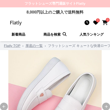
フラットシューズ
専門通販サイト
Flatly
8,000
円以上のご購入で送料無料
0
0
新着商品
商品を検索
人気ランキング
Flatly TOP
›
厚底の一覧
›
フラットシューズ キュートな快適ロー
Previous slide
Ne