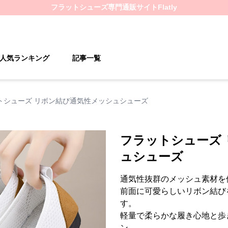
フラットシューズ
専門通販サイト
Flatly
人気ランキング
記事一覧
トシューズ リボン結び通気性メッシュシューズ
フラットシューズ
ュシューズ
通気性抜群のメッシュ素材を
前面に可愛らしいリボン結び
す。
軽量で柔らかな履き心地と歩
ン。