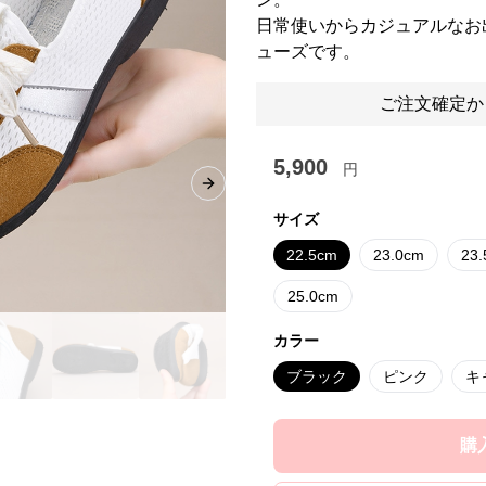
日常使いからカジュアルなお
ューズです。
ご注文確定か
5,900
円
Next slide
サイズ
22.5cm
23.0cm
23
25.0cm
カラー
ブラック
ピンク
キ
購