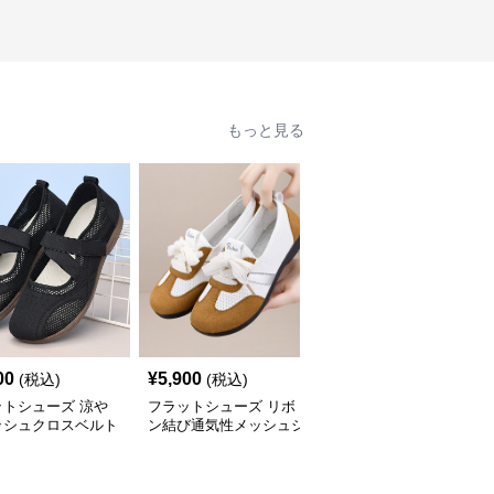
もっと見る
00
¥
5,900
¥
6,900
(税込)
(税込)
(税込)
ットシューズ 涼や
フラットシューズ リボ
フラットシューズ メ
ッシュクロスベルト
ン結び通気性メッシュシ
ッシュ快適スリッポン
ーズ
ューズ