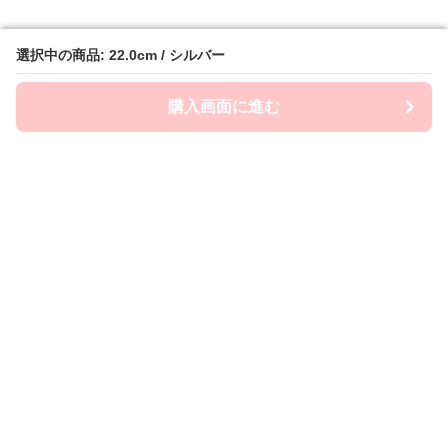
選択中の商品: 22.0cm / シルバー
選択中の商品: 22.0cm / シルバー
購入画面に進む
購入画面に進む
Flatly
について
会社概要