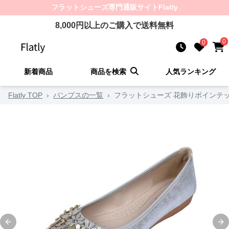
フラットシューズ
専門通販サイト
Flatly
8,000
円以上のご購入で送料無料
0
0
新着商品
商品を検索
人気ランキング
Flatly TOP
›
パンプスの一覧
›
フラットシューズ 花飾りポインテ
Previous slide
Ne