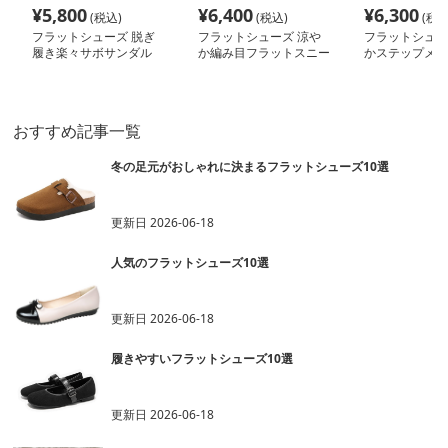
¥
5,800
¥
6,400
¥
6,300
(税込)
(税込)
(税込
フラットシューズ 脱ぎ
フラットシューズ 涼や
フラットシュー
履き楽々サボサンダル
か編み目フラットスニー
かステップメッ
カー
ーズ
おすすめ記事一覧
冬の足元がおしゃれに決まるフラットシューズ10選
更新日
2026-06-18
人気のフラットシューズ10選
更新日
2026-06-18
履きやすいフラットシューズ10選
更新日
2026-06-18