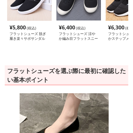
¥
5,800
¥
6,400
¥
6,300
(税込)
(税込)
(税込
フラットシューズ 脱ぎ
フラットシューズ 涼や
フラットシュー
履き楽々サボサンダル
か編み目フラットスニー
かステップメッ
カー
ーズ
フラットシューズを選ぶ際に最初に確認した
い基本ポイント