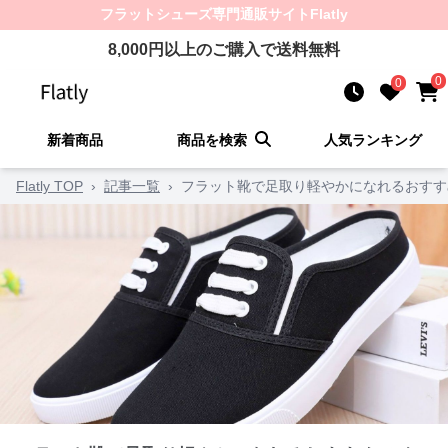
フラットシューズ
専門通販サイト
Flatly
8,000
円以上のご購入で送料無料
0
0
新着商品
商品を検索
人気ランキング
Flatly TOP
›
記事一覧
›
フラット靴で足取り軽やかになれるおすす