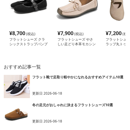
¥
8,700
¥
7,900
¥
7,200
(税込)
(税込)
(税込
フラットシューズ クラ
フラットシューズ やさ
フラットシュー
シックストラップパンプ
しい足どり本革モカシン
ラップ丸トゥパ
ス
おすすめ記事一覧
フラット靴で足取り軽やかになれるおすすめアイテム10選
更新日
2026-06-18
冬の足元がおしゃれに決まるフラットシューズ10選
更新日
2026-06-18