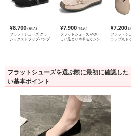
¥
8,700
¥
7,900
¥
7,200
(税込)
(税込)
(税込
フラットシューズ クラ
フラットシューズ やさ
フラットシュー
シックストラップパンプ
しい足どり本革モカシン
ラップ丸トゥパ
ス
フラットシューズを選ぶ際に最初に確認した
い基本ポイント