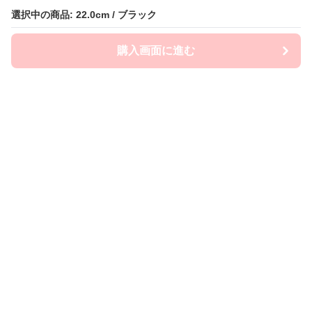
選択中の商品: 22.0cm / ブラック
選択中の商品: 22.0cm / ブラック
購入画面に進む
購入画面に進む
Flatly
について
会社概要
利用規約