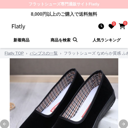
フラットシューズ
専門通販サイト
Flatly
8,000
円以上のご購入で送料無料
0
0
新着商品
商品を検索
人気ランキング
Flatly TOP
›
パンプスの一覧
›
フラットシューズ なめらか質感 ふ
Previous slide
Ne