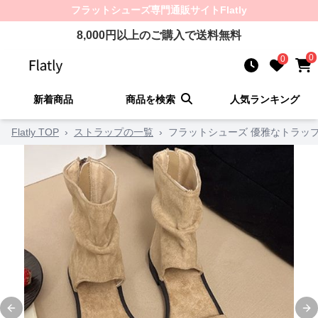
フラットシューズ
専門通販サイト
Flatly
8,000
円以上のご購入で送料無料
0
0
新着商品
商品を検索
人気ランキング
Flatly TOP
›
ストラップの一覧
›
フラットシューズ 優雅なトラッ
Previous slide
Ne