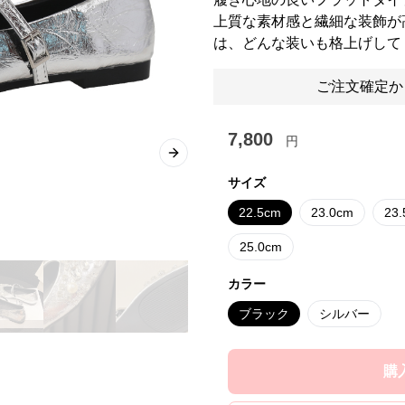
上質な素材感と繊細な装飾が
は、どんな装いも格上げして
ご注文確定か
7,800
円
Next slide
サイズ
22.5cm
23.0cm
23
25.0cm
カラー
ブラック
シルバー
購