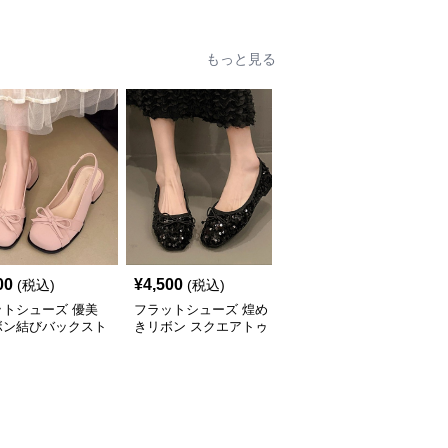
もっと見る
00
¥
4,500
¥
7,800
(税込)
(税込)
(税込)
ットシューズ 優美
フラットシューズ 煌め
フラットシューズ エレ
ボン結びバックスト
きリボン スクエアトゥ
ガントリボンポインテッ
プパンプス
バレエシューズ
ドパンプス