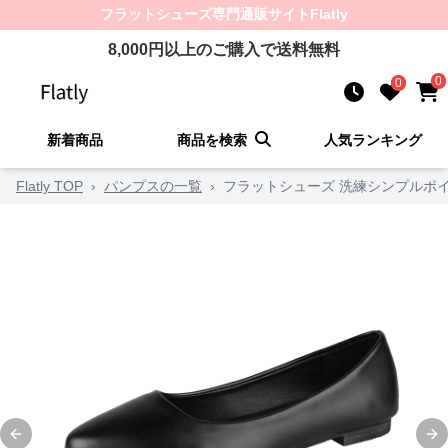
フラットシューズ
専門通販サイト
Flatly
8,000
円以上のご購入で送料無料
0
0
新着商品
商品を検索
人気ランキング
Flatly TOP
›
パンプスの一覧
›
フラットシューズ 洗練シンプルポ
Previous slide
Ne