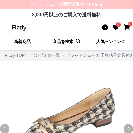
フラットシューズ
専門通販サイト
Flatly
8,000
円以上のご購入で送料無料
0
0
新着商品
商品を検索
人気ランキング
Flatly TOP
›
パンプスの一覧
›
フラットシューズ 千鳥格子金具付
Previous slide
Ne