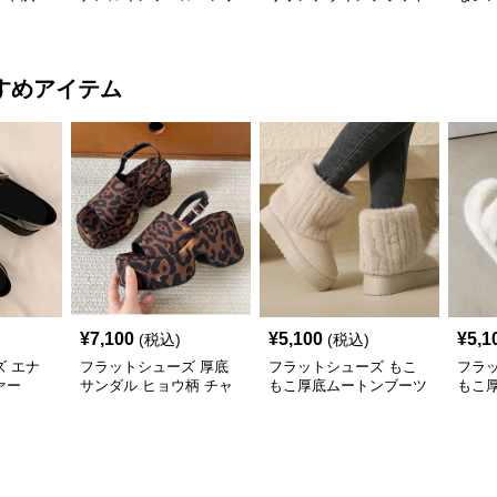
ス
パンプス
すめアイテム
¥
7,100
¥
5,100
¥
5,1
(税込)
(税込)
 エナ
フラットシューズ 厚底
フラットシューズ もこ
フラ
ァー
サンダル ヒョウ柄 チャ
もこ厚底ムートンブーツ
もこ
ンキーミュール