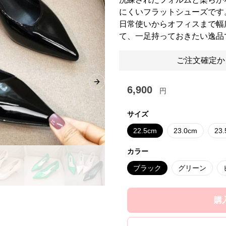
にくいフラットシューズです
日常使いからオフィスまで幅
て、一足持っておきたい逸品
ご注文確定か
Next slide
6,900
円
サイズ
22.5cm
23.0cm
23
カラー
ブラック
グリーン
購