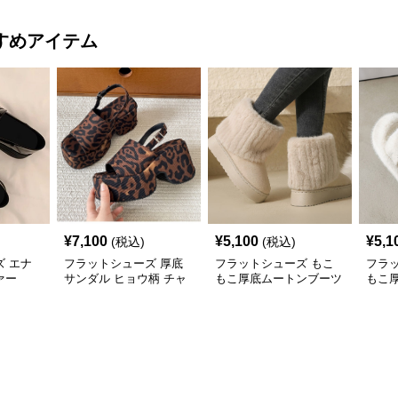
すめアイテム
¥
7,100
¥
5,100
¥
5,1
(税込)
(税込)
 エナ
フラットシューズ 厚底
フラットシューズ もこ
フラ
ァー
サンダル ヒョウ柄 チャ
もこ厚底ムートンブーツ
もこ
ンキーミュール