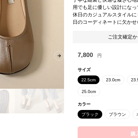
用でも足に優しい設計になっ
休日のカジュアルスタイルに
日のコーディネートに欠かせ
ご注文確定か
7,800
円
Next slide
サイズ
22.5cm
23.0cm
23
25.0cm
カラー
ブラック
ブラウン
購