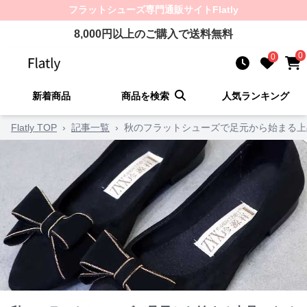
フラットシューズ
専門通販サイト
Flatly
8,000
円以上のご購入で送料無料
0
0
新着商品
商品を検索
人気ランキング
Flatly TOP
›
記事一覧
›
秋のフラットシューズで足元から始まる上