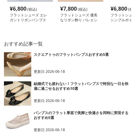
¥
6,800
¥
7,800
¥
6,800
(税込)
(税込)
(税込
フラットシューズ エレ
フラットシューズ 優美
フラットシュー
ガントリボンパンプス
なリボン飾り バレエシ
シンプルポイン
ューズ
ンプス
おすすめ記事一覧
スクエアトゥのフラットパンプスおすすめ5選
更新日
2026-06-18
結婚式でも疲れない！フラットパンプスで特別な一日を快
適に過ごせるおすすめ10選
更新日
2026-06-18
パンプスのフラット厚底で美脚と快適さを同時に実現する
おすすめ5選
更新日
2026-06-18