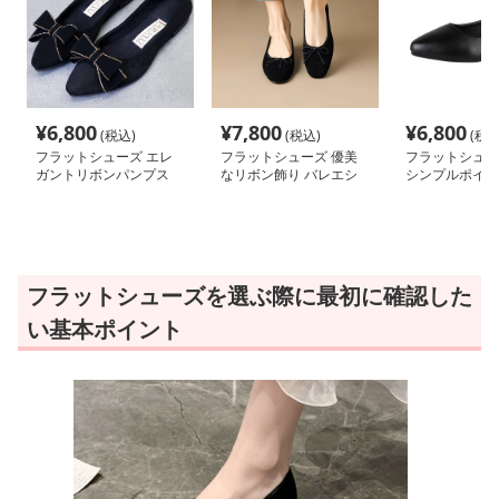
¥
6,800
¥
7,800
¥
6,800
(税込)
(税込)
(税込
フラットシューズ エレ
フラットシューズ 優美
フラットシュー
ガントリボンパンプス
なリボン飾り バレエシ
シンプルポイン
ューズ
ンプス
フラットシューズを選ぶ際に最初に確認した
い基本ポイント