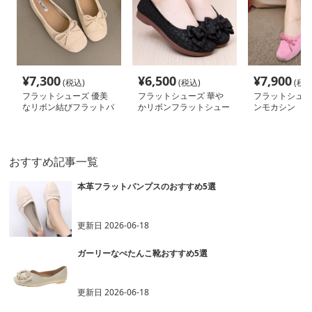
¥
7,300
¥
6,500
¥
7,900
(税込)
(税込)
(税込
フラットシューズ 優美
フラットシューズ 華や
フラットシュー
なリボン結びフラットパ
かリボンフラットシュー
ンモカシン
ンプス
ズ
おすすめ記事一覧
本革フラットパンプスのおすすめ5選
更新日
2026-06-18
ガーリーなぺたんこ靴おすすめ5選
更新日
2026-06-18