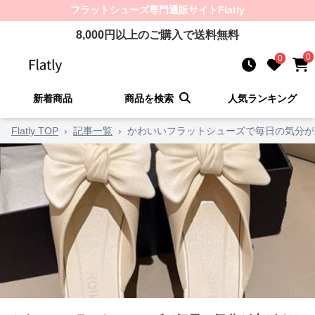
フラットシューズ
専門通販サイト
Flatly
8,000
円以上のご購入で送料無料
0
0
新着商品
商品を検索
人気ランキング
Flatly TOP
›
記事一覧
›
かわいいフラットシューズで毎日の気分が