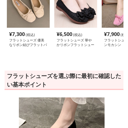
¥
7,300
¥
6,500
¥
7,900
(税込)
(税込)
(税込
フラットシューズ 優美
フラットシューズ 華や
フラットシュー
なリボン結びフラットパ
かリボンフラットシュー
ンモカシン
ンプス
ズ
フラットシューズを選ぶ際に最初に確認した
い基本ポイント