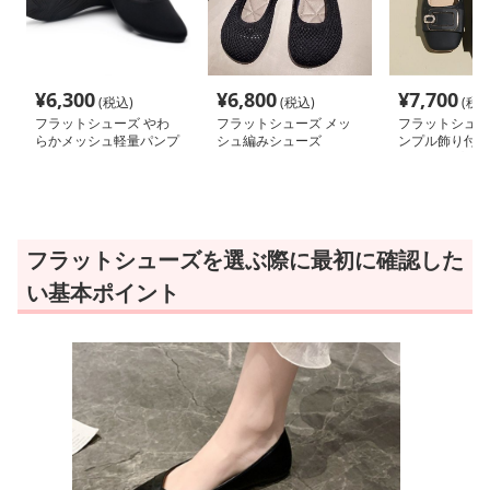
¥
6,300
¥
6,800
¥
7,700
(税込)
(税込)
(税込
フラットシューズ やわ
フラットシューズ メッ
フラットシュ
らかメッシュ軽量パンプ
シュ編みシューズ
ンプル飾り付き
ス
トゥパンプス
フラットシューズを選ぶ際に最初に確認した
い基本ポイント