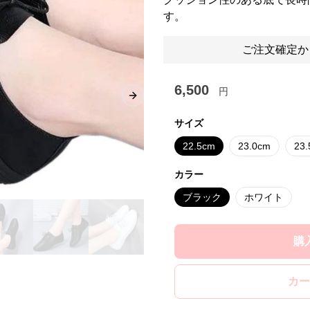
す。
ご注文確定か
6,500
円
Next slide
サイズ
22.5cm
23.0cm
23
カラー
ブラック
ホワイト
購
カー