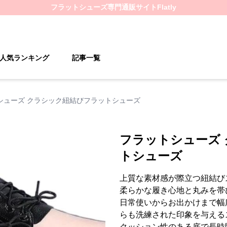
フラットシューズ
専門通販サイト
Flatly
人気ランキング
記事一覧
シューズ クラシック紐結びフラットシューズ
フラットシューズ
トシューズ
上質な素材感が際立つ紐結び
柔らかな履き心地と丸みを帯
日常使いからお出かけまで幅
らも洗練された印象を与える
クッション性のある底で長時