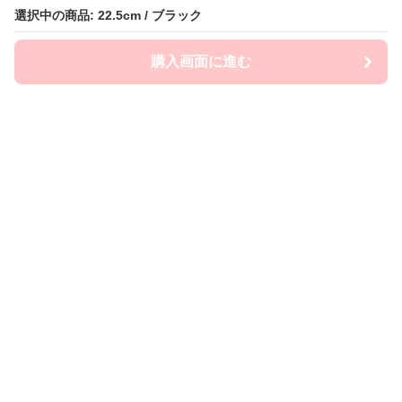
選択中の商品: 22.5cm / ブラック
選択中の商品: 22.5cm / ブラック
購入画面に進む
購入画面に進む
Flatly
について
会社概要
利用規約