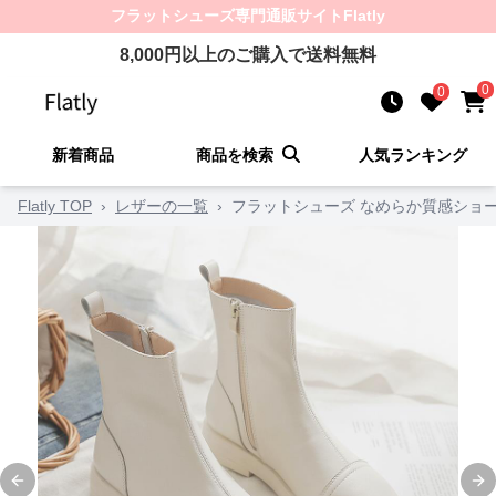
フラットシューズ
専門通販サイト
Flatly
8,000
円以上のご購入で送料無料
0
0
新着商品
商品を検索
人気ランキング
Flatly TOP
›
レザーの一覧
›
フラットシューズ なめらか質感ショ
Previous slide
Ne