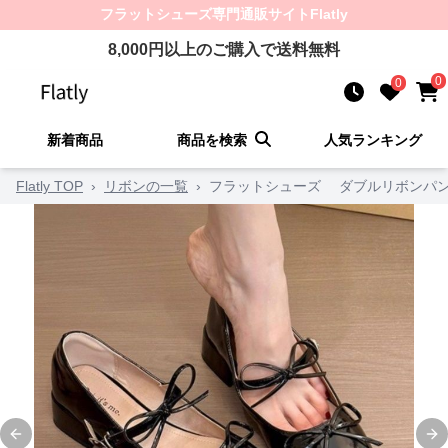
フラットシューズ
専門通販サイト
Flatly
8,000
円以上のご購入で送料無料
0
0
新着商品
商品を検索
人気ランキング
Flatly TOP
›
リボンの一覧
›
フラットシューズ ダブルリボンパ
Previous slide
Ne