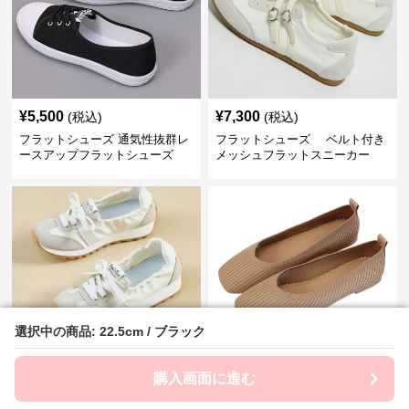
¥
5,500
¥
7,300
(税込)
(税込)
フラットシューズ 通気性抜群レ
フラットシューズ ベルト付き
ースアップフラットシューズ
メッシュフラットスニーカー
選択中の商品: 22.5cm / ブラック
選択中の商品: 22.5cm / ブラック
¥
6,990
¥
7,300
(税込)
(税込)
購入画面に進む
購入画面に進む
フラットシューズ 爽やかメッシ
フラットシューズ リブ編みス
ュフラットシューズ
クエアパンプス