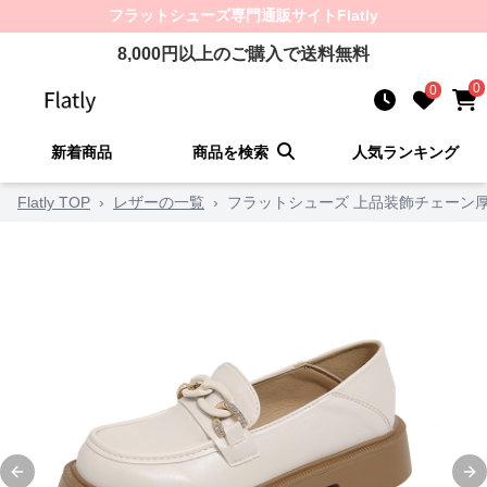
フラットシューズ
専門通販サイト
Flatly
8,000
円以上のご購入で送料無料
0
0
新着商品
商品を検索
人気ランキング
Flatly TOP
›
レザーの一覧
›
フラットシューズ 上品装飾チェーン
Previous slide
Ne