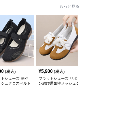
もっと見る
00
¥
5,900
¥
6,900
(税込)
(税込)
(税込)
ットシューズ 涼や
フラットシューズ リボ
フラットシューズ メ
ッシュクロスベルト
ン結び通気性メッシュシ
ッシュ快適スリッポン
ーズ
ューズ