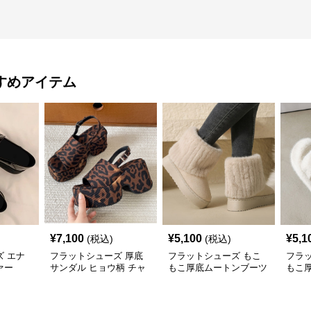
すめアイテム
¥
7,100
¥
5,100
¥
5,1
(税込)
(税込)
 エナ
フラットシューズ 厚底
フラットシューズ もこ
フラ
ァー
サンダル ヒョウ柄 チャ
もこ厚底ムートンブーツ
もこ
ンキーミュール