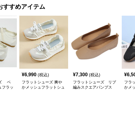
おすすめアイテム
¥
6,990
¥
7,300
¥
6,5
(税込)
(税込)
ズ ベ
フラットシューズ 爽や
フラットシューズ リブ
フラ
ュフラッ
かメッシュフラットシュ
編みスクエアパンプス
かメ
ーズ
シュ