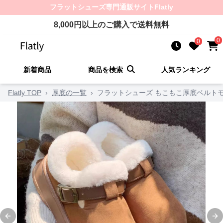
フラットシューズ
専門通販サイト
Flatly
8,000
円以上のご購入で送料無料
0
0
新着商品
商品を検索
人気ランキング
Flatly TOP
›
厚底の一覧
›
フラットシューズ もこもこ厚底ベルト
Previous slide
Ne