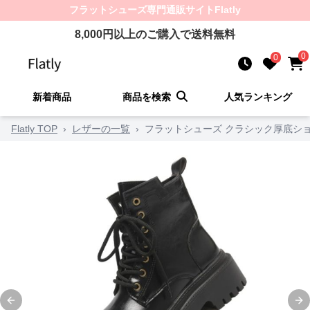
フラットシューズ
専門通販サイト
Flatly
8,000
円以上のご購入で送料無料
0
0
新着商品
商品を検索
人気ランキング
Flatly TOP
›
レザーの一覧
›
フラットシューズ クラシック厚底シ
Previous slide
Ne