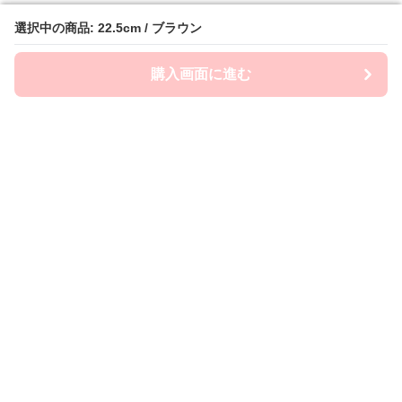
選択中の商品: 22.5cm / ブラウン
選択中の商品: 22.5cm / ブラウン
購入画面に進む
購入画面に進む
Flatly
について
会社概要
利用規約