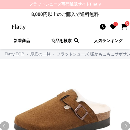
フラットシューズ
専門通販サイト
Flatly
8,000
円以上のご購入で送料無料
0
0
新着商品
商品を検索
人気ランキング
Flatly TOP
›
厚底の一覧
›
フラットシューズ 暖かもこもこサボサ
Previous slide
Ne