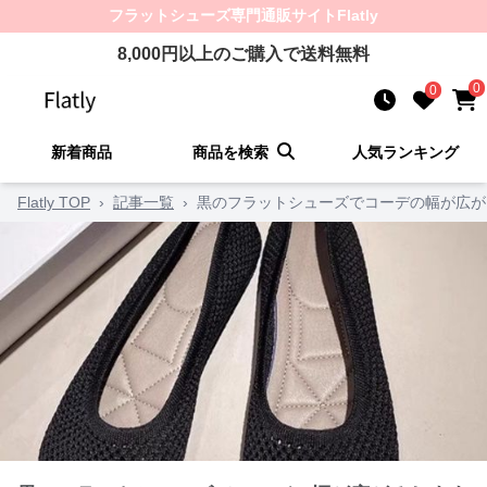
フラットシューズ
専門通販サイト
Flatly
8,000
円以上のご購入で送料無料
0
0
新着商品
商品を検索
人気ランキング
Flatly TOP
›
記事一覧
›
黒のフラットシューズでコーデの幅が広が