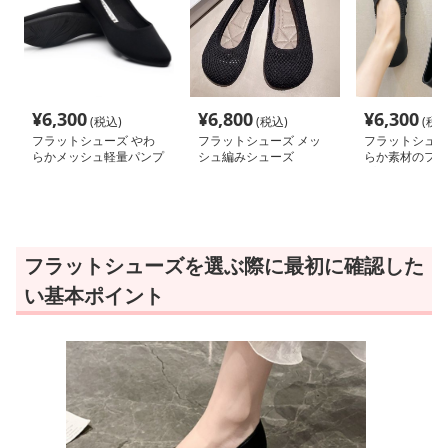
¥
6,300
¥
6,800
¥
6,300
(税込)
(税込)
(税込
フラットシューズ やわ
フラットシューズ メッ
フラットシュー
らかメッシュ軽量パンプ
シュ編みシューズ
らか素材のフラ
ス
プス
フラットシューズを選ぶ際に最初に確認した
い基本ポイント