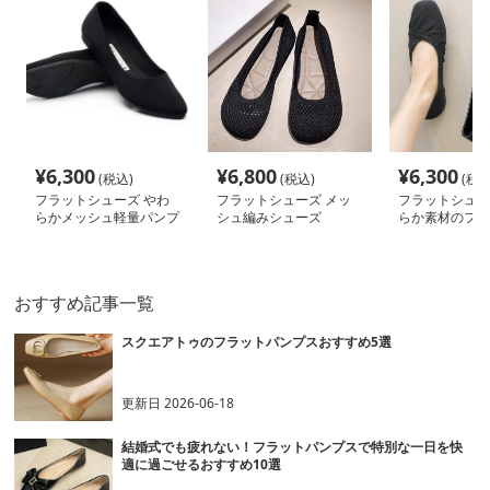
¥
6,300
¥
6,800
¥
6,300
(税込)
(税込)
(税込
フラットシューズ やわ
フラットシューズ メッ
フラットシュー
らかメッシュ軽量パンプ
シュ編みシューズ
らか素材のフラ
ス
プス
おすすめ記事一覧
スクエアトゥのフラットパンプスおすすめ5選
更新日
2026-06-18
結婚式でも疲れない！フラットパンプスで特別な一日を快
適に過ごせるおすすめ10選